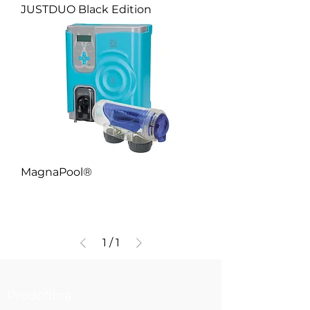
JUSTDUO Black Edition
MagnaPool®
1
/
1
Prodofibra