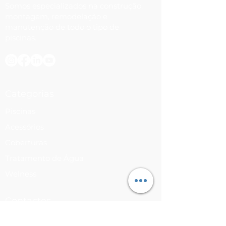
Somos especializados na construção,
montagem, remodelação e
manutenção de todo o tipo de
piscinas.
Categorias
Piscinas
Acessórios
Coberturas
Tratamento de Água
Welness
Contactos
Para dúvidas ou questões entre em