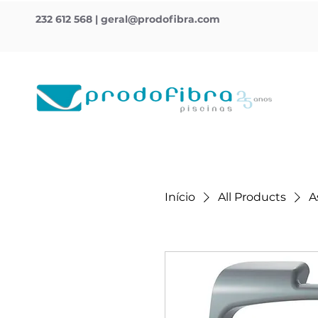
232 612 568
|
geral@prodofibra.com
Início
All Products
A