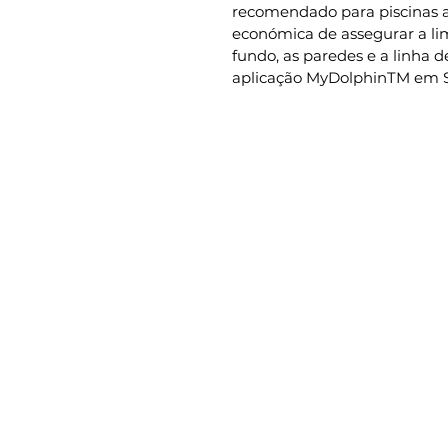
recomendado para piscinas a
económica de assegurar a lim
fundo, as paredes e a linha 
aplicação MyDolphinTM em
Prodofibra
Categ
Somos especializados na
Piscinas
construção, montagem,
Acessór
remodelação e manutenção
de todo o tipo de piscinas.
Cobertu
Tratam
Welnes