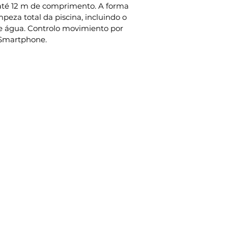
té 12 m de comprimento. A forma 
peza total da piscina, incluindo o 
de água. Controlo movimiento por 
 Smartphone.
orias
Links Utéis
Política de Privacidade
Política de Cookies
ios
Livro de Reclamações
ras
ento de Água
s