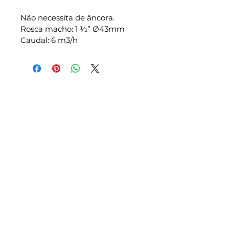
Não necessita de âncora.
Rosca macho: 1 1⁄2” Ø43mm
Caudal: 6 m3/h
Prodofibra
Somos especializados na construção,
montagem, remodelação e
manutenção de todo o tipo de
piscinas.
Categorias
Piscinas