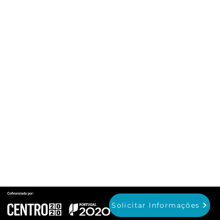
Contactos
Para dúvidas ou questões entre
em contacto:
geral@prodofibra.com
Fale Connosco:
232 612 568
(chamada para a rede fixa nacional)
96 26 58 185
92 62 78 768
(chamada para a rede móvel nacional)
Solicitar Informações