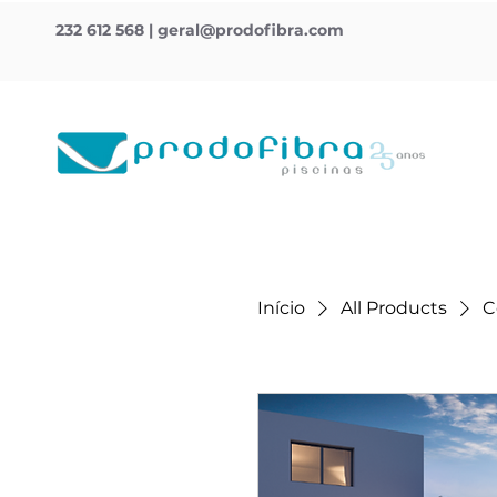
232 612 568
|
geral@prodofibra.com
Início
All Products
C