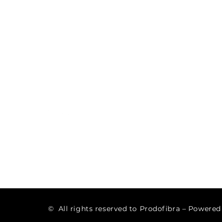
Prodofibra
Categ
Somos especializados na
Piscinas
construção, montagem,
Acessór
remodelação e manutenção
de todo o tipo de piscinas.
Cobertu
Tratam
Welnes
© All rights reserved to Prodofibra – Powere