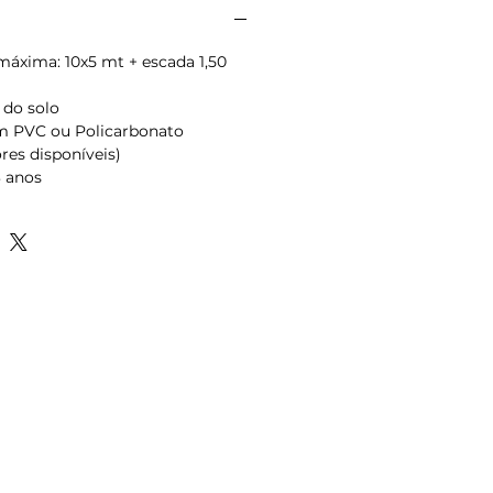
áxima: 10x5 mt + escada 1,50 
 do solo
m PVC ou Policarbonato 
ores disponíveis)
3 anos