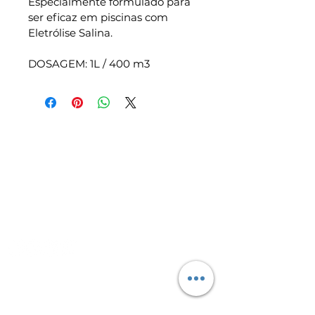
Especialmente formulado para 
ser eficaz em piscinas com 
Eletrólise Salina.
DOSAGEM: 1L / 400 m3
Prodofibra
Somos especializados na construção,
montagem, remodelação e
manutenção de todo o tipo de
piscinas.
Categorias