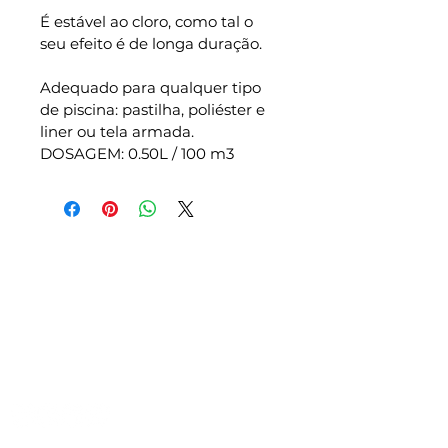
É estável ao cloro, como tal o 
seu efeito é de longa duração.
Adequado para qualquer tipo 
de piscina: pastilha, poliéster e 
liner ou tela armada.
DOSAGEM: 0.50L / 100 m3
Prodofibra
Somos especializados na construção,
montagem, remodelação e
manutenção de todo o tipo de
piscinas.