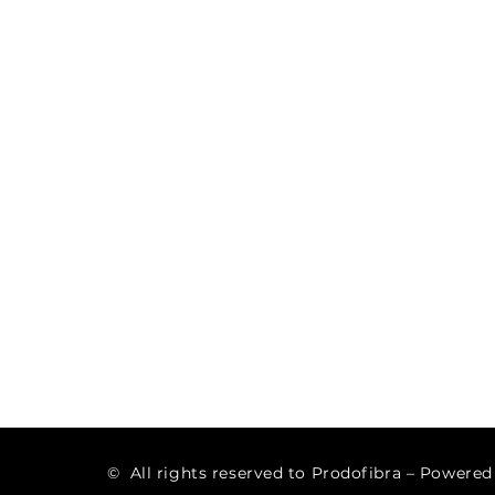
Prodofibra
Categ
Somos especializados na
Piscinas
construção, montagem,
Acessór
remodelação e manutenção
de todo o tipo de piscinas.
Cobertu
Tratam
Welnes
© All rights reserved to Prodofibra – Powere