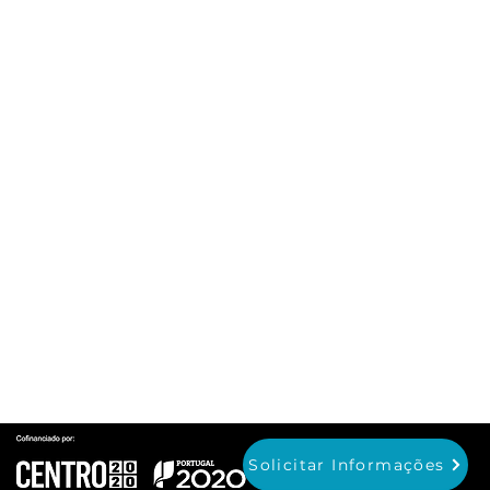
Contactos
Para dúvidas ou questões entre
em contacto:
geral@prodofibra.com
Fale Connosco:
232 612 568
(chamada para a rede fixa nacional)
96 26 58 185
92 62 78 768
(chamada para a rede móvel nacional)
Solicitar Informações