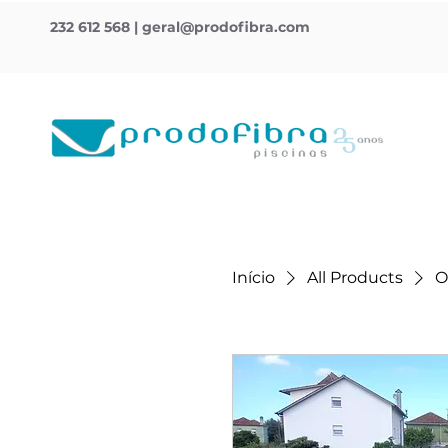
232 612 568
|
geral@prodofibra.com
Início
All Products
O