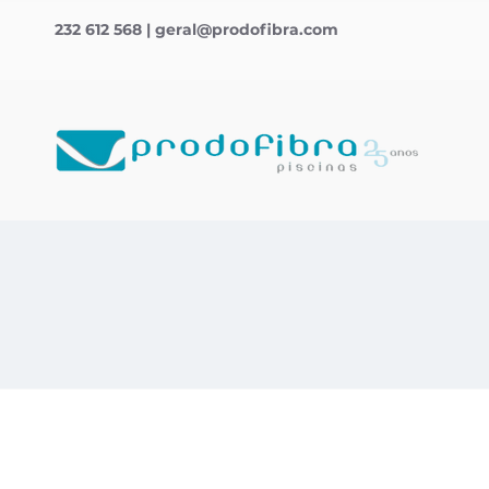
232 612 568
|
geral@prodofibra.com