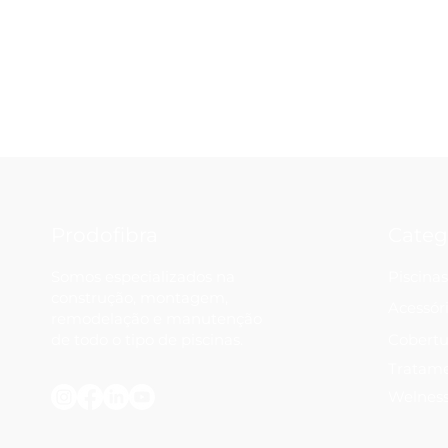
Prodofibra
Categ
Somos especializados na
Piscinas
construção, montagem,
Acessór
remodelação e manutenção
de todo o tipo de piscinas.
Cobertu
Tratam
Welnes