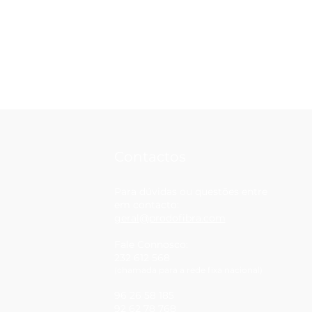
Contactos
Para dúvidas ou questões entre
em contacto:
geral@prodofibra.com
Fale Connosco:
232 612 568
(chamada para a rede fixa nacional)
96 26 58 185
92 62 78 768