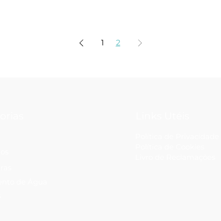
1
2
orias
Links Utéis
Política de Privacidade
Política de Cookies
ios
Livro de Reclamações
ras
ento de Água
s